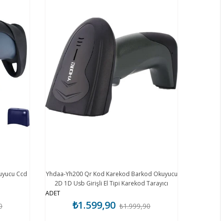
uyucu Ccd
Yhdaa-Yh200 Qr Kod Karekod Barkod Okuyucu
2D 1D Usb Girişli El Tipi Karekod Tarayıcı
Eczane Aile Hekimi Uygun
ADET
₺1.599,90
0
₺1.999,90