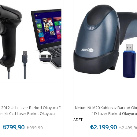
 2012 Usb Lazer Barkod Okuyucu El
Netum Nt M20 Kablosuz Barkod Ok
Tetikli Ccd Laser Barkot Okuyucu
1D Lazer Barkod Okuyucu
ADET
₺799,90
₺2.199,90
₺999,90
₺2.499,9