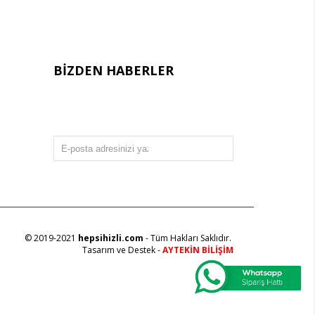
BIZDEN HABERLER
Bültenimize Üye Olun ! Tüm İndirim ve
Fırsatlardan İlk Sizin Haberiniz Olsun !
GÖNDER
© 2019-2021
hepsihizli.com
- Tüm Hakları Saklıdır.
Tasarım ve Destek -
AYTEKİN BİLİŞİM