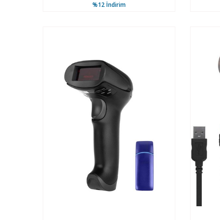
%12
İndirim