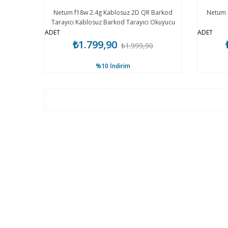
Netum f18w 2.4g Kablosuz 2D QR Barkod
Netum 
Tarayıcı Kablosuz Barkod Tarayıcı Okuyucu
ADET
ADET
₺1.799,90
₺1.999,90
%10
İndirim