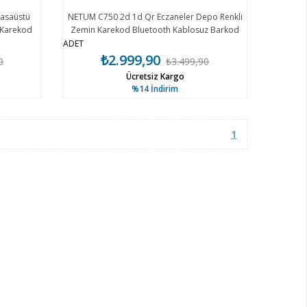
asaüstü
NETUM C750 2d 1d Qr Eczaneler Depo Renkli
 Karekod
Zemin Karekod Bluetooth Kablosuz Barkod
Okuyucucu
ADET
₺2.999,90
0
₺3.499,90
Ücretsiz Kargo
%14
İndirim
1