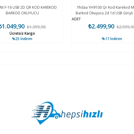
Nt F-16 USB 2D QR KOD KAREKOD
Yhdaa YH9100 Qr Kod Karekod M
BARKOD OKUYUCU
Barkod Okuyucu 2d 1d USB Girişli
Tarayıcı
ADET
₺1.049,90
₺2.499,90
₺1.399,90
₺2.999,9
Ücretsiz Kargo
%25
İndirim
%17
İndirim