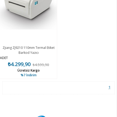
Zjiang ZJ9210 110mm Termal Etiket
Barkod Yazıcı
ADET
₺4.299,90
₺4.599,90
Ücretsiz Kargo
%7
İndirim
1