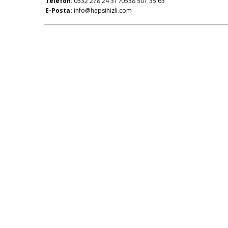
Telefon:
0532 278 24 31 /0538 501 35 63
E-Posta:
info@hepsihizli.com