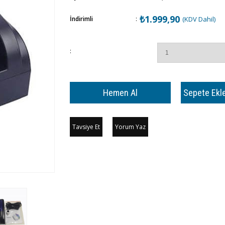
₺1.999,90
İndirimli
:
(KDV Dahil)
:
Tavsiye Et
Yorum Yaz