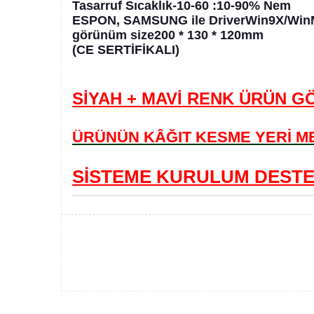
Tasarruf Sıcaklık-10-60 :10-90% Nem
ESPON, SAMSUNG ile DriverWin9X/WinM
görünüm size200 * 130 * 120mm
(CE SERTİFİKALI)
SİYAH + MAVİ RENK ÜRÜN G
ÜRÜNÜN KÂĞIT KESME YERİ ME
SİSTEME KURULUM DESTEĞ