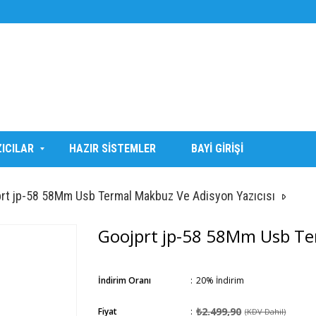
ZICILAR
HAZIR SİSTEMLER
BAYİ GİRİŞİ
rt jp-58 58Mm Usb Termal Makbuz Ve Adisyon Yazıcısı
Goojprt jp-58 58Mm Usb Ter
İndirim Oranı
:
20
%
İndirim
₺2.499,90
Fiyat
:
(KDV Dahil)