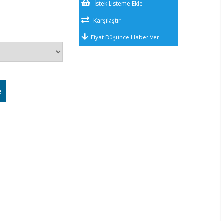
İstek Listeme Ekle
Karşılaştır
Fiyat Düşünce Haber Ver