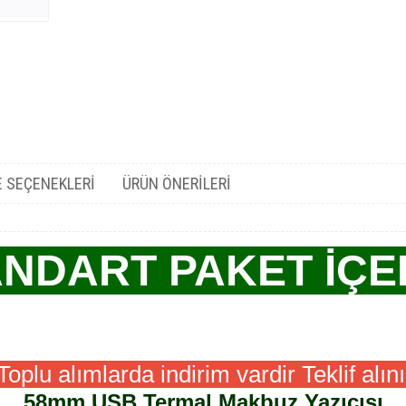
 SEÇENEKLERI
ÜRÜN ÖNERILERI
NDART PAKET İÇE
oplu alımlarda indirim vardir Teklif alın
58mm USB Termal Makbuz Yazıcısı