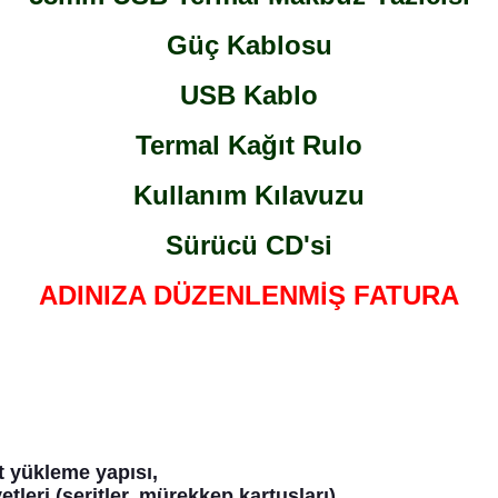
Güç Kablosu
USB Kablo
Termal Kağıt Rulo
Kullanım Kılavuzu
Sürücü CD'si
ADINIZA DÜZENLENMİŞ FATURA
t yükleme yapısı,
leri (şeritler, mürekkep kartuşları)