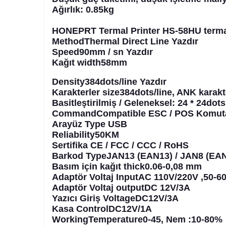
Ağırlık: 0.85kg
HONEPRT Termal Printer HS-58HU termal
MethodThermal Direct Line Yazdır
Speed90mm / sn Yazdır
Kağıt width58mm
Density384dots/line Yazdır
Karakterler size384dots/line, ANK karakte
Basitleştirilmiş / Geleneksel: 24 * 24dots
CommandCompatible ESC / POS Komutan
Arayüz Type USB
Reliability50KM
Sertifika CE / FCC / CCC / RoHS
Barkod TypeJAN13 (EAN13) / JAN8 (EA
Basım için kağıt thick0.06-0,08 mm
Adaptör Voltaj InputAC 110V/220V ,50-6
Adaptör Voltaj outputDC 12V/3A
Yazıcı Giriş VoltageDC12V/3A
Kasa ControlDC12V/1A
WorkingTemperature0-45, Nem :10-80%