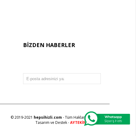
BIZDEN HABERLER
Bültenimize Üye Olun ! Tüm İndirim ve
Fırsatlardan İlk Sizin Haberiniz Olsun !
GÖNDER
© 2019-2021
hepsihizli.com
- Tüm Hakları Saklıdır.
Tasarım ve Destek -
AYTEKİN BİLİŞİM